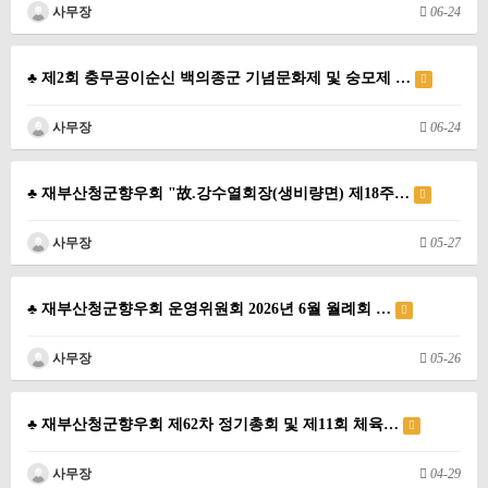
사무장
06-24
♣ 제2회 충무공이순신 백의종군 기념문화제 및 숭모제 …
사무장
06-24
♣ 재부산청군향우회 "故.강수열회장(생비량면) 제18주…
사무장
05-27
♣ 재부산청군향우회 운영위원회 2026년 6월 월례회 …
사무장
05-26
♣ 재부산청군향우회 제62차 정기총회 및 제11회 체육…
사무장
04-29