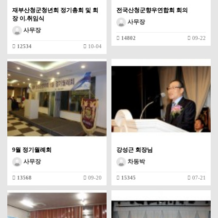
재부산청군청년회 정기총회 및 회
전국산청군향우연합회 회의
장 이.취임식
사무장
사무장
14802
09-22
12534
10-04
9월 정기월례회
강성근 회장님
사무장
차동박
13568
09-20
15345
07-21