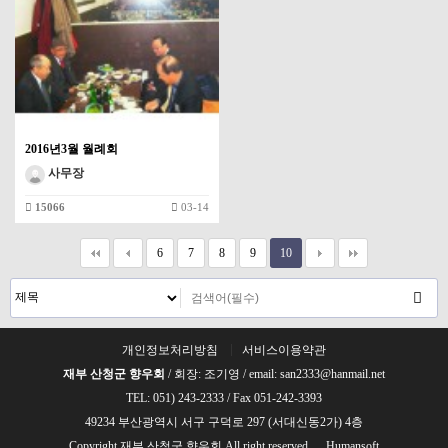
2016년3월 월례회
사무장
15066
03-14
6
7
8
9
10
개인정보처리방침
서비스이용약관
재부 산청군 향우회
/ 회장: 조기영 / email: san2333@hanmail.net
TEL: 051) 243-2333 / Fax 051-242-3393
49234 부산광역시 서구 구덕로 297 (서대신동2가) 4층
Copyright 재부 산청군 향우회 All right reserved.
Humansoft