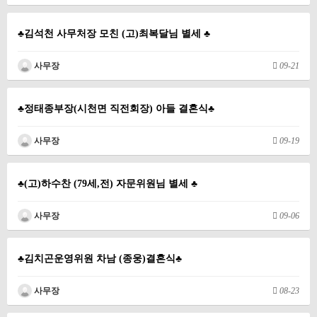
♣김석천 사무처장 모친 (고)최복달님 별세 ♣
사무장
09-21
♣정태종부장(시천면 직전회장) 아들 결혼식♣
사무장
09-19
♣(고)하수찬 (79세,전) 자문위원님 별세 ♣
사무장
09-06
♣김치곤운영위원 차남 (종웅)결혼식♣
사무장
08-23