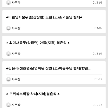
사무장
11-06
♣이현인자문위원(삼장면) 모친 (고)조외순님 별세♣
사무장
11-06
♣ 최미서총무(삼장면) 아들(지원) 결혼식 ♣
사무장
11-01
♣김용식(생초면)운영위원 장인 (고)이을수님 별세(향년…
사무장
10-19
♣ 오위석부회장 차녀(지혜)결혼식 ♣
사무장
10-11