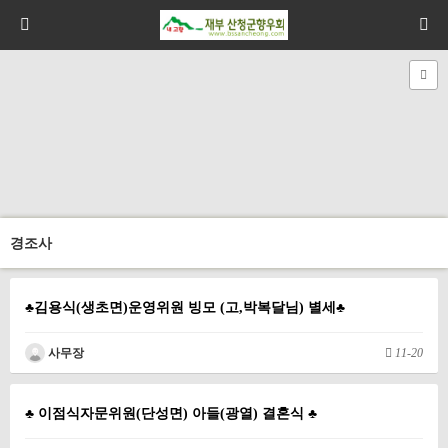
경조사
♣김용식(생초면)운영위원 빙모 (고,박복달님) 별세♣
사무장
11-20
♣ 이점식자문위원(단성면) 아들(광열) 결혼식 ♣