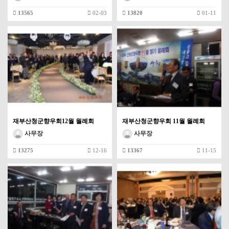
13565
02-03
13820
01-11
재부산청군향우회12월 월례회
재부산청군향우회 11월 월례회
사무장
사무장
13275
12-16
13367
11-15