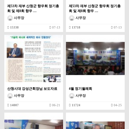
제53차 재부 산청군 향우회 정기총
제53차 재부 산청군 향우회 정기총
회 및 제8회 향우 …
회 및 제8회 향우 …
사무장
사무장
15338
07-13
13718
07-13
산청시대 강성근회장님 보도자료
4월 정기월례회
사무장
사무장
14007
06-21
11724
04-25