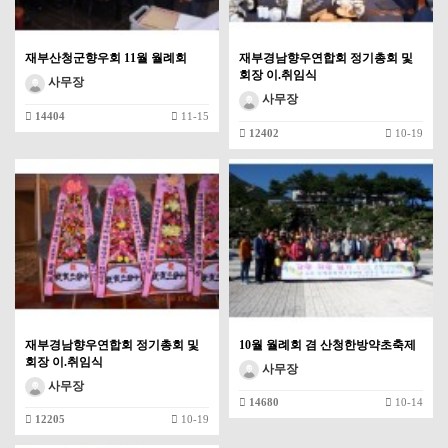
재부산청군향우회 11월 월례회
재부경남향우연합회 정기총회 및
회장 이.취임식
사무장
사무장
14404
11-15
12402
10-19
재부경남향우연합회 정기총회 및
10월 월례회 겸 산청한방약초축제
회장 이.취임식
사무장
사무장
14680
10-14
12205
10-19