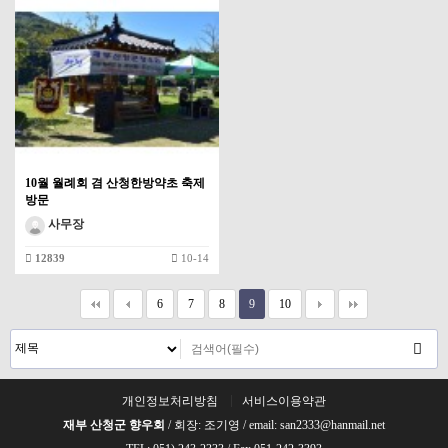
10월 월례회 겸 산청한방약초 축제
방문
사무장
12839
10-14
6
7
8
9
10
개인정보처리방침
서비스이용약관
재부 산청군 향우회
/ 회장: 조기영 / email: san2333@hanmail.net