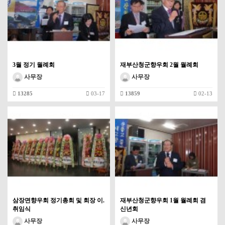
3월 정기 월례회
재부산청군향우회 2월 월례회
사무장
사무장
13285
03-17
13859
02-13
삼장면향우회 정기총회 및 회장 이.
재부산청군향우회 1월 월례회 겸
취임식
신년회
사무장
사무장